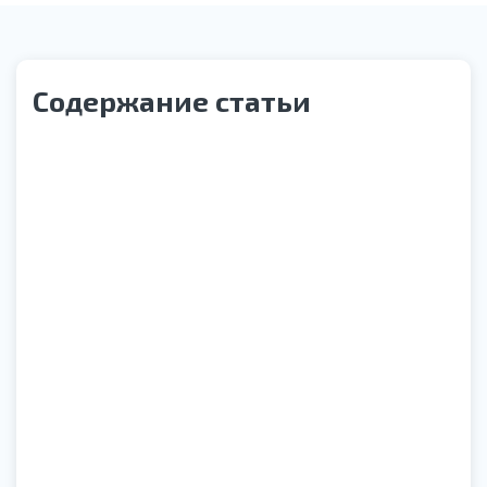
Содержание статьи
Статья под редакцией
Ткаченко Анна Ярославовна
Психиатр-нарколог