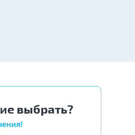
вгород
от 4 000 ₽
Заказать
2 800 ₽
Заказать
ние выбрать?
чения!