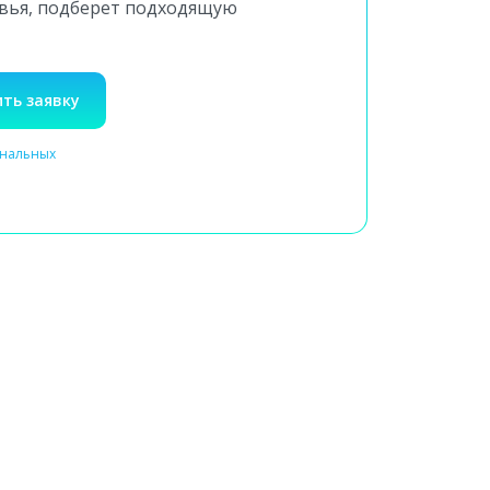
овья, подберет подходящую
ть заявку
ональных
Выезд специалиста на дом
или посещение клиники